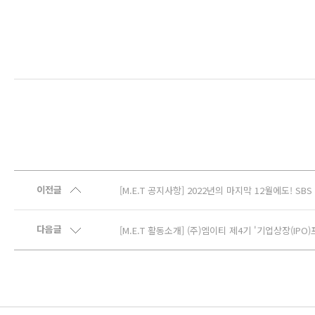
이전글
[M.E.T 공지사항] 2022년의 마지막 12월에도! SBS
다음글
[M.E.T 활동소개] (주)엠이티 제4기 '기업상장(IP