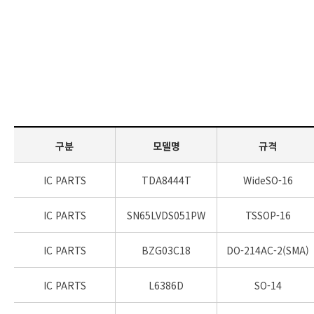
구분
모델명
규격
IC PARTS
TDA8444T
WideSO-16
IC PARTS
SN65LVDS051PW
TSSOP-16
IC PARTS
BZG03C18
DO-214AC-2(SMA)
IC PARTS
L6386D
SO-14