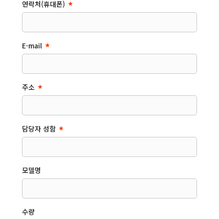
연락처(휴대폰)
이용을 위해 필요한 최소한의 개인정보만을 
수집합니다.

2. 귀하가 당사의 서비스를 이용하기 위해서는 연락처, 
성명 등을 필수적으로 입력하셔야 합니다.

E-mail
그러나, 문의 내용, 첨부파일 같은 선택항목은 이를 
입력하지 않더라도 서비스 이용에는 제한이 없습니다.

* 개인정보의 보유기간 및 이용기간

주소
1. 당사의 개인정보 수집 및 이용목적이 달성된 후에는 
즉시 삭제토록 되어 있습니다.
담당자 성함
모델명
수량